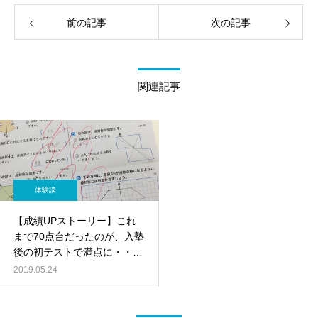
前の記事
次の記事
関連記事
体験談
【成績UPストーリー】これ
まで70点台だったのが、入塾
後の初テストで満点に・・・
小学６年
2019.05.24