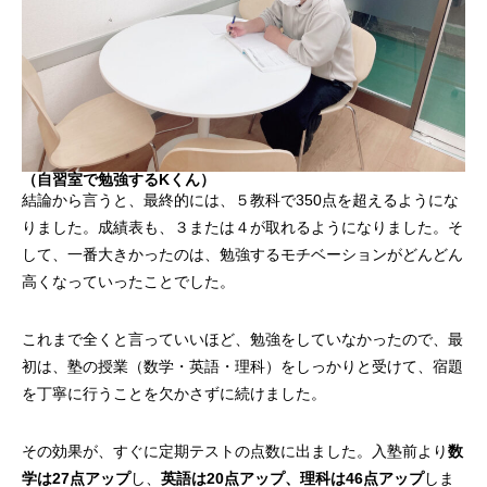
（自習室で勉強するKくん）
結論から言うと、最終的には、５教科で350点を超えるようにな
りました。成績表も、３または４が取れるようになりました。そ
して、一番大きかったのは、勉強するモチベーションがどんどん
高くなっていったことでした。
これまで全くと言っていいほど、勉強をしていなかったので、最
初は、塾の授業（数学・英語・理科）をしっかりと受けて、宿題
を丁寧に行うことを欠かさずに続けました。
その効果が、すぐに定期テストの点数に出ました。入塾前より
数
学は27点アップ
し、
英語は20点アップ、理科は46点アップ
しま