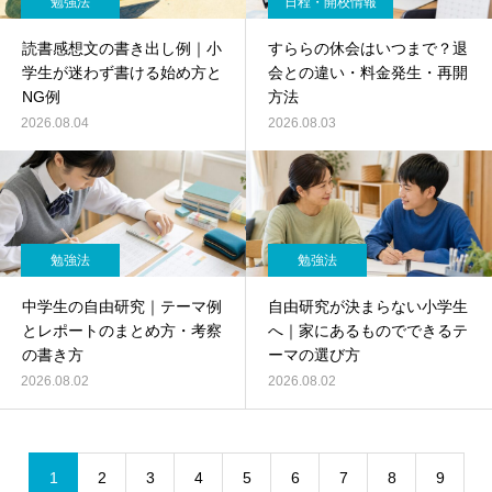
勉強法
日程・開校情報
読書感想文の書き出し例｜小
すららの休会はいつまで？退
学生が迷わず書ける始め方と
会との違い・料金発生・再開
NG例
方法
2026.08.04
2026.08.03
勉強法
勉強法
中学生の自由研究｜テーマ例
自由研究が決まらない小学生
とレポートのまとめ方・考察
へ｜家にあるものでできるテ
の書き方
ーマの選び方
2026.08.02
2026.08.02
1
2
3
4
5
6
7
8
9