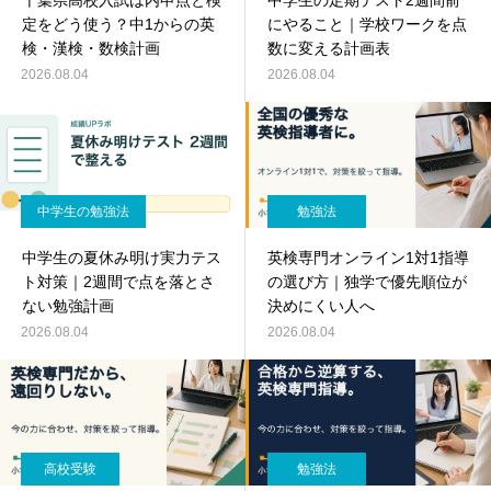
千葉県高校入試は内申点と検
中学生の定期テスト2週間前
定をどう使う？中1からの英
にやること｜学校ワークを点
検・漢検・数検計画
数に変える計画表
2026.08.04
2026.08.04
中学生の勉強法
勉強法
中学生の夏休み明け実力テス
英検専門オンライン1対1指導
ト対策｜2週間で点を落とさ
の選び方｜独学で優先順位が
ない勉強計画
決めにくい人へ
2026.08.04
2026.08.04
高校受験
勉強法