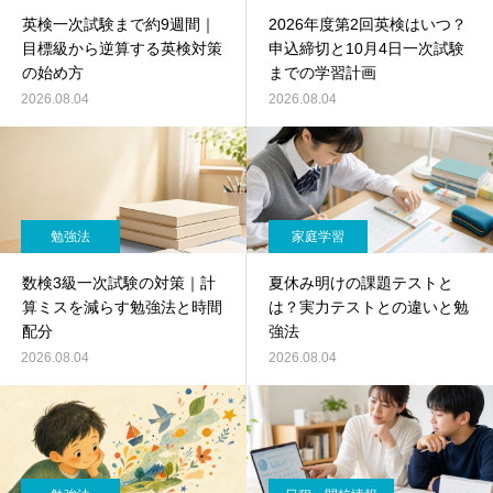
英検一次試験まで約9週間｜
2026年度第2回英検はいつ？
目標級から逆算する英検対策
申込締切と10月4日一次試験
の始め方
までの学習計画
2026.08.04
2026.08.04
勉強法
家庭学習
数検3級一次試験の対策｜計
夏休み明けの課題テストと
算ミスを減らす勉強法と時間
は？実力テストとの違いと勉
配分
強法
2026.08.04
2026.08.04